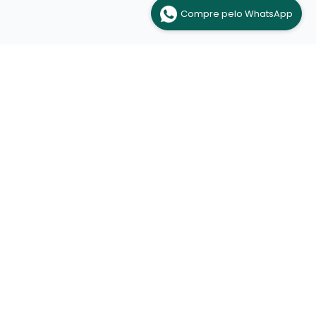
Compre pelo WhatsApp
Conectividade em alta velocidade para
viajantes. Sem fronteiras, sem complicações.