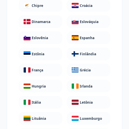
Chipre
Croácia
Dinamarca
Eslováquia
Eslovênia
Espanha
Estônia
Finlândia
França
Grécia
Hungria
Irlanda
Itália
Letônia
Lituânia
Luxemburgo